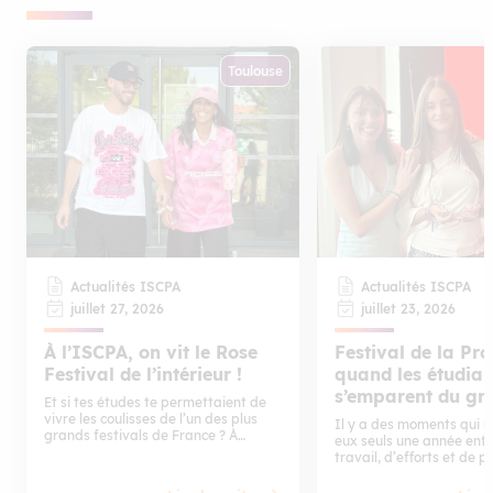
Toulouse
Actualités ISCPA
Actualités ISCPA
juillet 27, 2026
juillet 23, 2026
À l’ISCPA, on vit le Rose
Festival de la Pro
Festival de l’intérieur !
quand les étudia
s’emparent du gr
Et si tes études te permettaient de
écran
vivre les coulisses de l’un des plus
Il y a des moments qui 
grands festivals de France ? À
eux seuls une année enti
l’ISCPA Toulouse, c’est possible.
travail, d’efforts et de p
Grâce au partenariat entre le
Festival de la Prod’ est l
campus toulousain du Groupe
Rendez-vous incontourna