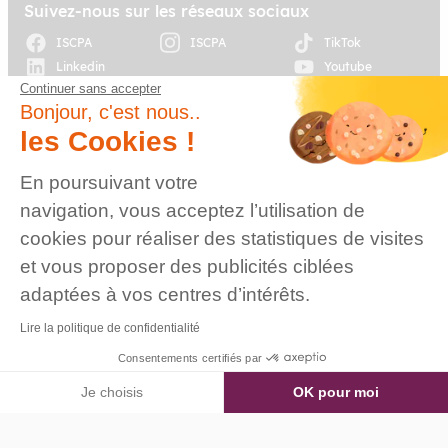
Suivez-nous sur les réseaux sociaux
ISCPA
ISCPA
TikTok
Linkedin
Youtube
Continuer sans accepter
Bonjour, c'est nous..
© 2026 Établissement
d’enseignement
les Cookies !
supérieur technique
privé, Association à
Plan du site
Mentions légales
En poursuivant votre
but non lucratif –
Groupe IGENSIA
navigation, vous acceptez l’utilisation de
Education – Mise à jour
cookies pour réaliser des statistiques de visites
site : Janvier 2026
et vous proposer des publicités ciblées
Charte des données
Contact
personnelles
adaptées à vos centres d’intérêts.
Lire la politique de confidentialité
Consentements certifiés par
Je choisis
OK pour moi
Axeptio consent
Plateforme de Gestion du Consentement : Personnalisez vos O