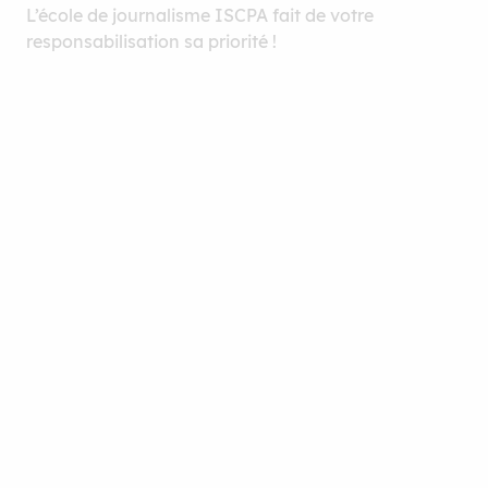
L’école de journalisme ISCPA fait de votre
responsabilisation sa priorité !
Le guide métiers de l’ISCPA
Télécharger le guide
Les 7 bonnes raisons de rejoindre
l’ISCPA