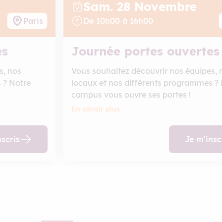
Sam. 28
Novembre
Paris
De
10
h
00
à
16
h
00
es
Journée portes ouvertes
s, nos
Vous souhaitez découvrir nos équipes, 
 ? Notre
locaux et nos différents programmes ?
campus vous ouvre ses portes !
En savoir plus
nscris
Je m'insc