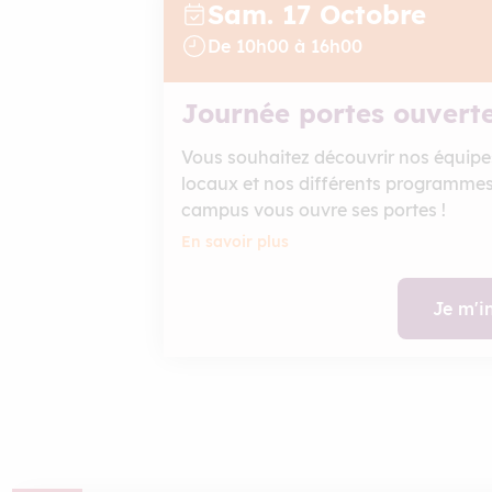
Sam. 17
Octobre
De
10
h
00
à
16
h
00
Journée portes ouvert
Vous souhaitez découvrir nos équipe
locaux et nos différents programmes
campus vous ouvre ses portes !
En savoir plus
Je m'i