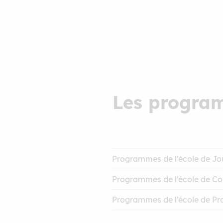
Les progra
Programmes de l’école de Jo
Bachelor Journalisme
Programmes de l’école de C
Mastère Pro Journalisme*
Bachelor Communication
Formation Animation et réal
Programmes de l’école de Pr
Mastère Pro Communicatio
Validation des Acquis de l’
Bachelor Production
Validation des Acquis de l
Mastère Pro Management de