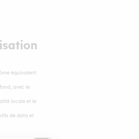
isation
lôme équivalent.
fond, avec le
lité locale et le
tils de data et