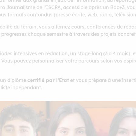
us former aux grands enjeux de l’information, du reportage
Pro Journalisme de l’ISCPA, accessible après un Bac+3, vo
ous formats confondus (presse écrite, web, radio, télévisio
alité du terrain, vous alternez cours, conférences de réda
s progressez chaque semestre à travers des projets concret
odes intensives en rédaction, un stage long (3 à 4 mois),
n. Vous pouvez personnaliser votre parcours selon vos aspir
 un diplôme
certifié par l’État
et vous prépare à une insert
aliste indépendant.