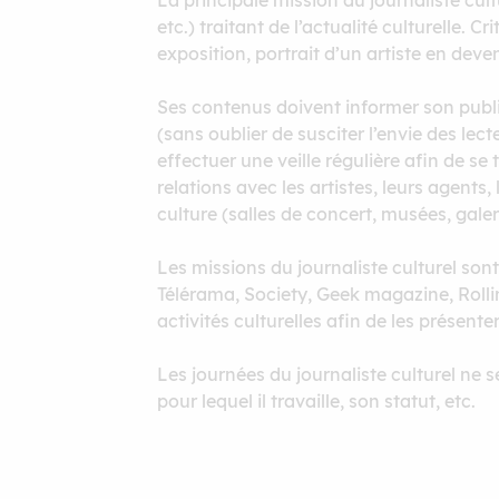
La principale mission du journaliste cul
etc.) traitant de l’actualité culturelle.
exposition, portrait d’un artiste en deven
Ses contenus doivent informer son public
(sans oublier de susciter l’envie des lec
effectuer une veille régulière afin de s
relations avec les artistes, leurs agents
culture (salles de concert, musées, galeri
Les missions du journaliste culturel son
Télérama, Society, Geek magazine, Rollin
activités culturelles afin de les présenter
Les journées du journaliste culturel ne s
pour lequel il travaille, son statut, etc.