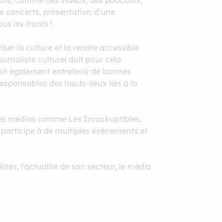
ormats, comme des vidéos, des podcasts,
 de concerts, présentation d’une
us les fronts !
er la culture et la rendre accessible
ournaliste culturel doit pour cela
 doit également entretenir de bonnes
responsables des hauts-lieux liés à la
s des médias comme Les Inrockuptibles,
l participe à de multiples événements et
tés, l’actualité de son secteur, le média