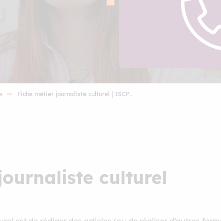
activité pour la presse é
radio. Prêt à devenir le
succéder à Ambre Chalu
le métier de journaliste c
e
Fiche métier journaliste culturel | ISCP…
ournaliste culturel