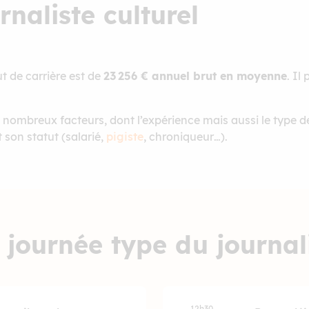
rnaliste culturel
ut de carrière est de
23 256 € annuel brut en moyenne
. Il
 nombreux facteurs, dont l’expérience mais aussi le type de
et son statut (salarié,
pigiste
, chroniqueur…).
 journée type du journali
12h30