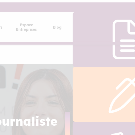
Espace
rs
Blog
Entreprises
Vous êtes passionnée par
votre métier et présente
nombre ? Le métier de jo
vous intéresser ! Ce pro
ournaliste
spécialisé dans la musiqu
littérature, rédige des ar
l’actualité des différent