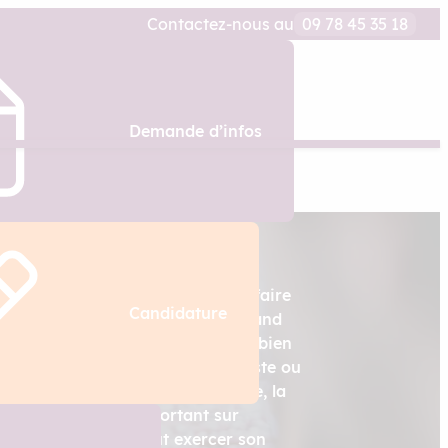
Contactez-nous au
09 78 45 35 18
Demande d’infos
 la culture ? Vous souhaitez en faire
Candidature
r toutes les actualités au plus grand
urnaliste culturel pourrait alors bien
fessionnel, qui peut être généraliste ou
e, le cinéma, le théâtre, la danse, la
ticles et des billets portant sur
es formes d’art. Il peut exercer son