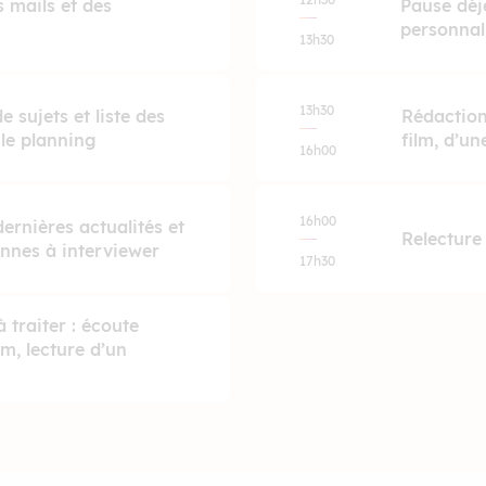
 mails et des
Pause déj
personnal
13h30
13h30
 sujets et liste des
Rédaction
le planning
film, d’un
16h00
16h00
dernières actualités et
Relecture 
onnes à interviewer
17h30
 traiter : écoute
m, lecture d’un