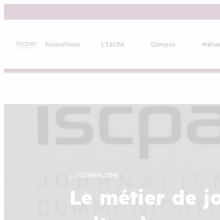
Aller
au
contenu
Formations
L’ISCPA
Campus
Métie
JOURNALISME
Le métier de j