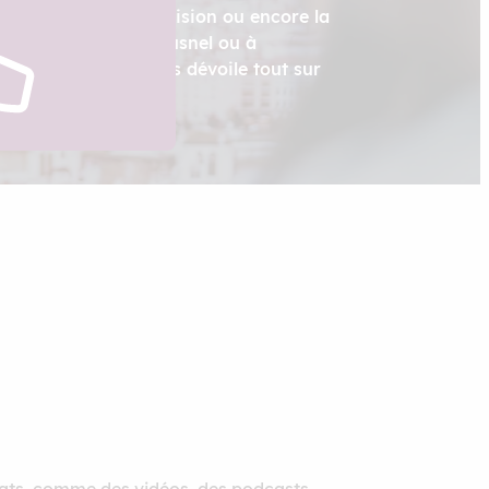
crite, le Web, la télévision ou encore la
 prochain François Busnel ou à
meau ? L’ISCPA vous dévoile tout sur
ulturel.