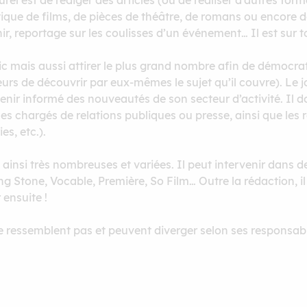
turel est de rédiger des articles (ou de réaliser d’autres f
 Critique de films, de pièces de théâtre, de romans ou encore
ir, reportage sur les coulisses d’un événement… Il est sur to
 mais aussi attirer le plus grand nombre afin de démocratis
teurs de découvrir par eux-mêmes le sujet qu’il couvre). Le j
e tenir informé des nouveautés de son secteur d’activité. Il
, les chargés de relations publiques ou presse, ainsi que les 
es, etc.).
t ainsi très nombreuses et variées. Il peut intervenir dan
g Stone, Vocable, Première, So Film… Outre la rédaction, i
 ensuite !
e ressemblent pas et peuvent diverger selon ses responsabili