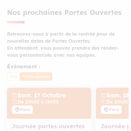
Nos prochaines Portes Ouvertes
Retrouvez-nous à partir de la rentrée pour de
nouvelles dates de Portes Ouvertes.
En attendant, vous pouvez prendre des rendez-
vous personnalisés avec nos équipes.
Événement :
Tous
Portes ouvertes
Sam. 17
Octobre
Sam. 28
De
10
h
00
à
16
h
00
De
10
h
00
Paris
Paris
Journée portes ouvertes
Journée p