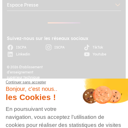
Espace Presse
Suivez-nous sur les réseaux sociaux
ISCPA
ISCPA
TikTok
Linkedin
Youtube
© 2026 Établissement
d’enseignement
supérieur technique
Continuer sans accepter
privé, Association à
Plan du site
Mentions légales
but non lucratif –
Bonjour, c'est nous..
Groupe IGENSIA
les Cookies !
Education – Mise à jour
site : Janvier 2026
En poursuivant votre
Charte des données
Contact
navigation, vous acceptez l’utilisation de
personnelles
cookies pour réaliser des statistiques de visites