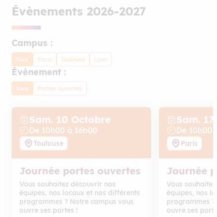
Évènements 2026-2027
Campus :
Tous
Paris
Toulouse
Lyon
Événement :
Tous
Portes ouvertes
Sam. 10
Octobre
Sam. 17
De
10
h
00
à
16
h
00
De
10
h
00
Toulouse
Paris
Journée portes ouvertes
Journée p
Vous souhaitez découvrir nos
Vous souhaitez
équipes, nos locaux et nos différents
équipes, nos lo
programmes ? Notre campus vous
programmes ? 
ouvre ses portes !
ouvre ses porte