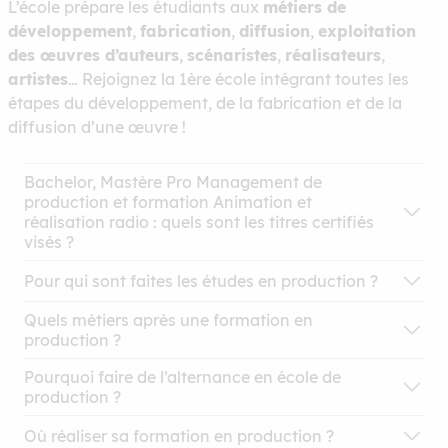
L’école prépare les étudiants aux
métiers de
développement
,
fabrication
,
diffusion
,
exploitation
des œuvres d’auteurs
,
scénaristes
,
réalisateurs
,
artistes
… Rejoignez la 1ère école intégrant toutes les
étapes du développement, de la fabrication et de la
diffusion d’une œuvre !
Bachelor, Mastère Pro Management de
production et formation Animation et
réalisation radio : quels sont les titres certifiés
visés ?
Bachelor Production
Pour qui sont faites les études en production ?
Chargé de Production dans les
Industries Créatives et Culturelles
Quels métiers après une formation en
production ?
Pourquoi faire de l’alternance en école de
Mastère Pro Management de production
production ?
Assistant de production
Manager des Organisations
Où réaliser sa formation en production ?