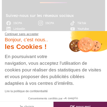
Suivez-nous sur les réseaux sociaux
ISCPA
ISCPA
TikTok
Linkedin
Youtube
Continuer sans accepter
Bonjour, c'est nous..
© 2026 Établissement
d’enseignement
les Cookies !
supérieur technique
privé, Association à
Plan du site
Mentions légales
En poursuivant votre
but non lucratif –
Groupe IGENSIA
navigation, vous acceptez l’utilisation de
Education – Mise à jour
cookies pour réaliser des statistiques de visites
site : Janvier 2026
et vous proposer des publicités ciblées
Charte des données
Contact
personnelles
adaptées à vos centres d’intérêts.
Lire la politique de confidentialité
Consentements certifiés par
Je choisis
OK pour moi