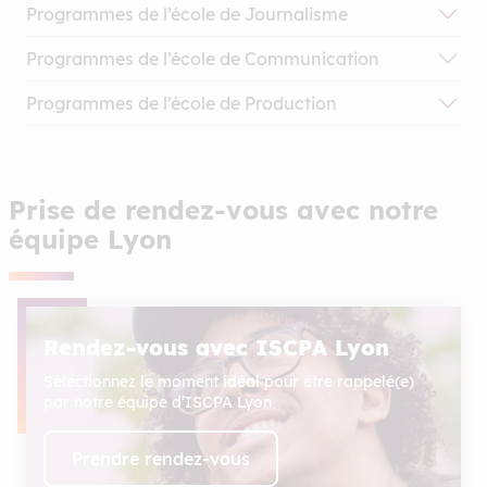
Programmes de l’école de Journalisme
Bachelor Journalisme
Programmes de l’école de Communication
Mastère Pro Journalisme
Bachelor Communication
Validation des Acquis de l’Expérience (VAE) en
Programmes de l’école de Production
Mastère Pro Communication
Journalisme
Mastère Pro Management de Production
Validation des Acquis de l’Expérience (VAE) en
Communication
Prise de rendez-vous avec notre
équipe Lyon
Rendez-vous avec ISCPA Lyon
Sélectionnez le moment idéal pour être rappelé(e)
par notre équipe d’ISCPA Lyon
Prendre rendez-vous