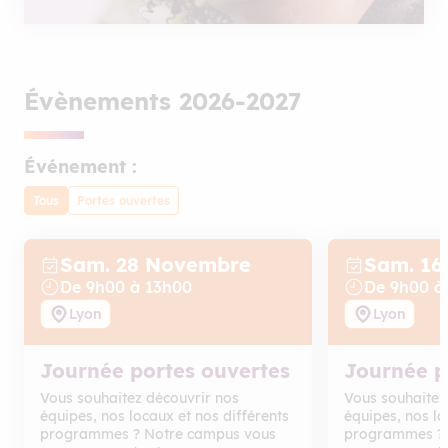
Évènements 2026-2027
Événement :
Tous
Portes ouvertes
Sam. 28
Novembre
Sam. 16
De
9
h
00
à
13
h
00
De
9
h
00
Lyon
Lyon
Journée portes ouvertes
Journée p
Vous souhaitez découvrir nos
Vous souhaitez
équipes, nos locaux et nos différents
équipes, nos lo
programmes ? Notre campus vous
programmes ? 