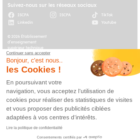
Réseaux d’affichage
Suivez-nous sur les réseaux sociaux
Régies publicitaires
ISCPA
ISCPA
TikTok
Linkedin
Youtube
Entreprises et établissements publics
Communication publique
Community manager (CM)
© 2026 Établissement
d’enseignement
Les institutions
supérieur technique
Les associations et ONG
Continuer sans accepter
privé, Association à
Plan du site
Mentions légales
but non lucratif –
Bonjour, c'est nous..
Groupe IGENSIA
les Cookies !
Attaché de presse
Education – Mise à jour
Communication des associations
site : Janvier 2026
En poursuivant votre
Charte des données
Contact
navigation, vous acceptez l’utilisation de
personnelles
cookies pour réaliser des statistiques de visites
et vous proposer des publicités ciblées
Responsable événementiel
adaptées à vos centres d’intérêts.
Communication d’influence et de crise
Lire la politique de confidentialité
Consentements certifiés par