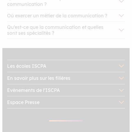
communication ?
Où exercer un métier de la communication ?
Chargé de communication
Agence de publicité
Qu’est-ce que la communication et quelles
sont ses spécialités ?
Chef de publicité
Web agency
Agence média
Les écoles ISCPA
Agence d’événementiel
En savoir plus sur les filières
Directeur de la communication
Communication en agence et en régie
Agence de relations publiques
Evénements de l’ISCPA
Espace Presse
Agence de marketing direct
Communication en entreprise
Chargé de relations publiques