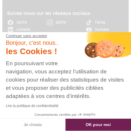
Suivez-nous sur les réseaux sociaux
ISCPA
ISCPA
TikTok
Linkedin
Youtube
Continuer sans accepter
Bonjour, c'est nous..
© 2026 Établissement
d’enseignement
les Cookies !
supérieur technique
privé, Association à
Plan du site
Mentions légales
En poursuivant votre
but non lucratif –
Groupe IGENSIA
navigation, vous acceptez l’utilisation de
Education – Mise à jour
cookies pour réaliser des statistiques de visites
site : Janvier 2026
et vous proposer des publicités ciblées
Charte des données
Contact
personnelles
adaptées à vos centres d’intérêts.
Lire la politique de confidentialité
Consentements certifiés par
Je choisis
OK pour moi