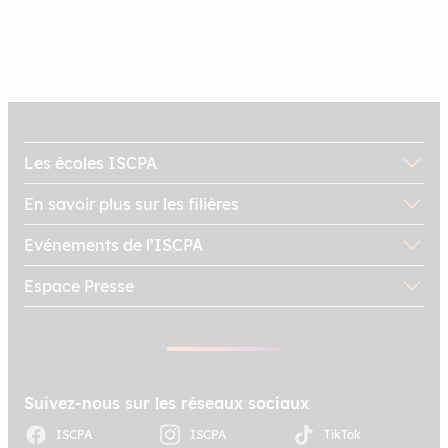
Évaluation, suivi et accompagnement : quelles
sont les modalités prévues ?
Paris :
La formation est-elle accessible aux
Lyon :
personnes en situation de handicap ?
Toulouse :
Quels sont les indicateurs de résultats ?
Les écoles ISCPA
En savoir plus sur les filières
Evénements de l’ISCPA
Espace Presse
Suivez-nous sur les réseaux sociaux
ISCPA
ISCPA
TikTok