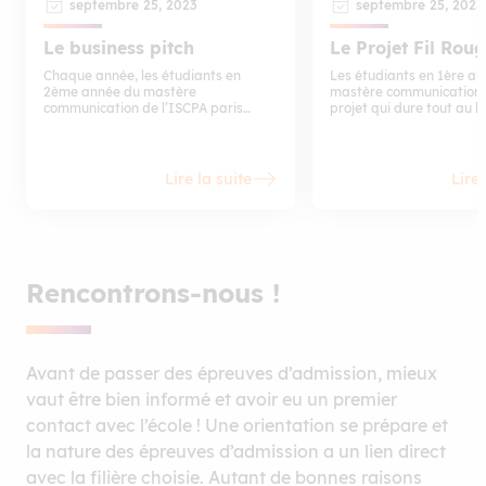
septembre 25, 2023
septembre 25, 2023
Le business pitch
Le Projet Fil Rou
Chaque année, les étudiants en
Les étudiants en 1ère a
2ème année du mastère
mastère communication 
communication de l’ISCPA paris
projet qui dure tout au l
participent au “business pitch” avec
l’année en lien avec une
toutes les autres écoles et centres de
problématique de l’anno
formation du groupe IGS. Trois jours
durant, en immersion, près de 500
Lire la suite
Lire 
étudiants et alternants planchent
sur une problématique d’une grande
marque.
Rencontrons-nous !
Avant de passer des épreuves d’admission, mieux
vaut être bien informé et avoir eu un premier
contact avec l’école ! Une orientation se prépare et
la nature des épreuves d’admission a un lien direct
avec la filière choisie. Autant de bonnes raisons