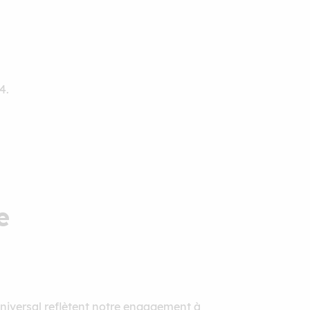
4.
e
iversal reflètent notre engagement à