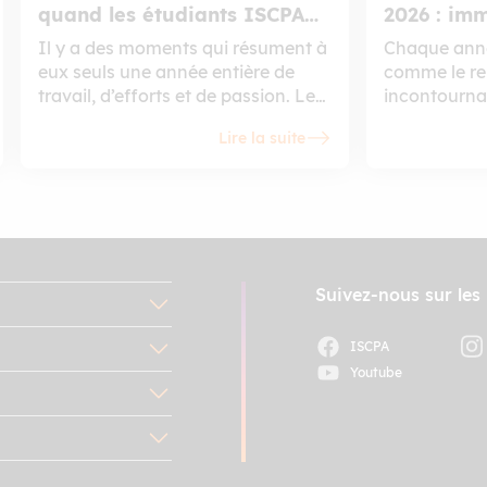
quand les étudiants ISCPA
2026 : im
s’emparent du grand écran
l’innovati
Il y a des moments qui résument à
Chaque anné
eux seuls une année entière de
comme le r
travail, d’efforts et de passion. Le
incontourna
Festival de la Prod’ est l’un d’eux.
numérique, d
Lire la suite
Rendez-vous incontournable de la
artificielle 
filière Production de l’ISCPA, cet
En 2026, nos
événement annuel réunit tous les
chance d’y a
étudiants de la filière le temps de
visiteurs, et
deux journées exceptionnelles
grandes ten
pour célébrer leurs créations face
l’avenir de 
à un jury de professionnels du
des médias.
Suivez-nous sur les
secteur.
ISCPA
Youtube