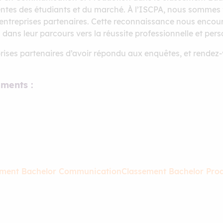
ntes des étudiants et du marché. À l’ISCPA, nous sommes fi
 entreprises partenaires. Cette reconnaissance nous encou
ans leur parcours vers la réussite professionnelle et pers
prises partenaires d’avoir répondu aux enquêtes, et rendez-
ements :
ement Bachelor Communication
Classement Bachelor Pro