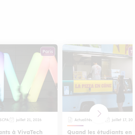
Paris
To
ISCPA
juillet 21, 2026
Actualités ISCPA
juillet 17, 20
ants à VivaTech
Quand les étudiants en 