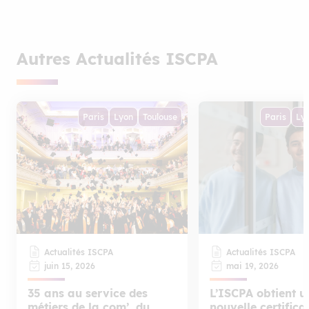
Autres Actualités ISCPA
Paris
Lyon
Toulouse
Paris
Ly
Actualités ISCPA
Actualités ISCPA
juin 15, 2026
mai 19, 2026
35 ans au service des
L’ISCPA obtient u
métiers de la com’, du
nouvelle certifica