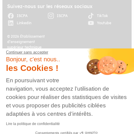
Suivez-nous sur les réseaux sociaux
ISCPA
ISCPA
TikTok
Linkedin
Youtube
© 2026 Établissement
d’enseignement
supérieur technique
Continuer sans accepter
privé, Association à
Plan du site
Mentions légales
but non lucratif –
Bonjour, c'est nous..
Groupe IGENSIA
les Cookies !
Education – Mise à jour
site : Janvier 2026
En poursuivant votre
Charte des données
Contact
navigation, vous acceptez l’utilisation de
personnelles
cookies pour réaliser des statistiques de visites
et vous proposer des publicités ciblées
adaptées à vos centres d’intérêts.
Lire la politique de confidentialité
Consentements certifiés par