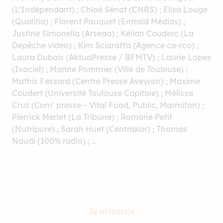
(L’Indépendant) ; Chloé Sénat (CNRS) ; Elisa Louge
(Qualitia) ; Florent Pauquet (Entraid Médias) ;
Justine Simonella (Arseaa) ; Kélian Couderc (La
Dépêche vidéo) ; Kim Sciaraffa (Agence co-rco) ;
Laura Dubois (AktuaPresse / BFMTV) ; Laurie Lopes
(Isociel) ; Marine Pommier (Ville de Toulouse) ;
Mathis Fessard (Centre Presse Aveyron) ; Maxime
Coudert (Université Toulouse Capitole) ; Mélissa
Cruz (Com’ presse – Vital Food, Public, Marmiton) ;
Pierrick Merlet (La Tribune) ; Romane Petit
(Nutripure) ; Sarah Huet (Centrakor) ; Thomas
Naudi (100% radio) ; …
Je m’inscris