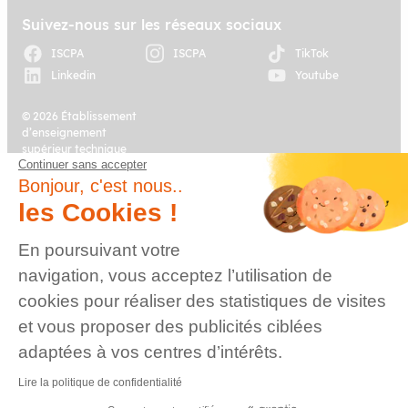
édition. Pour nos étudiants en
journalisme ou en communication,
Suivez-nous sur les réseaux sociaux
c’est bien plus qu’un festival : c’est
un terrain de jeu professionnel, une
ISCPA
ISCPA
TikTok
immersion totale dans l’écosystème
culturel et médiatique, et une
Linkedin
Youtube
expérience formatrice inoubliable.
© 2026 Établissement
d’enseignement
supérieur technique
Continuer sans accepter
privé, Association à
Plan du site
Mentions légales
but non lucratif –
Bonjour, c'est nous..
Groupe IGENSIA
les Cookies !
Education – Mise à jour
site : Janvier 2026
En poursuivant votre
Charte des données
Contact
navigation, vous acceptez l’utilisation de
personnelles
cookies pour réaliser des statistiques de visites
et vous proposer des publicités ciblées
adaptées à vos centres d’intérêts.
Lire la politique de confidentialité