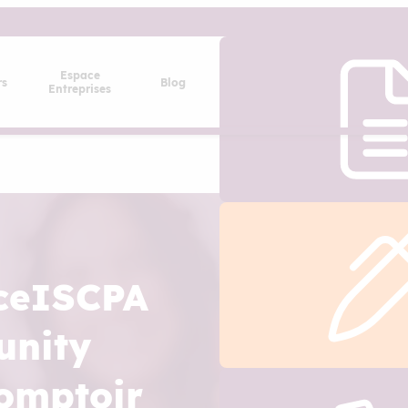
Espace
rs
Blog
Entreprises
ceISCPA
unity
omptoir