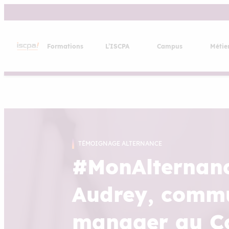
Aller
au
contenu
Formations
L’ISCPA
Campus
Métie
TÉMOIGNAGE ALTERNANCE
#MonAlternan
Audrey, comm
manager au C