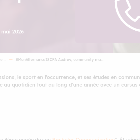
3 mai 2026
ge …
#MonAlternanceISCPA Audrey, community ma…
sions, le sport en l’occurrence, et ses études en communi
nce au quotidien tout au long d’une année avec un cursus 
e la 3ème année de son
Bachelor Communication
*. Étudian