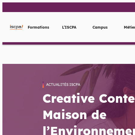
Aller
au
contenu
Formations
L’ISCPA
Campus
Métie
ACTUALITÉS ISCPA
Creative Conte
Maison de
l’Environnemen