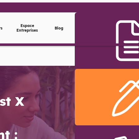
Espace
rs
Blog
Entreprises
st X
t :