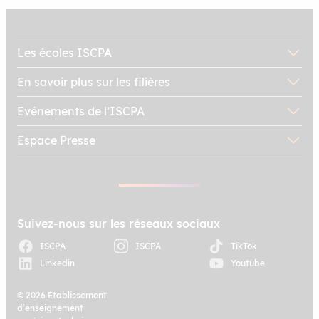
deux journées exceptionnelles pour
tendances qui dessinent 
célébrer leurs créations face à un
la communication et des
jury de professionnels du secteur.
Les écoles ISCPA
En savoir plus sur les filières
Evénements de l’ISCPA
Espace Presse
Suivez-nous sur les réseaux sociaux
ISCPA
ISCPA
TikTok
Linkedin
Youtube
© 2026 Établissement
d’enseignement