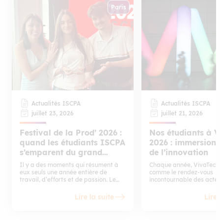
Paris
Actualités ISCPA
Actualités ISCPA
juillet 23, 2026
juillet 21, 2026
Festival de la Prod’ 2026 :
Nos étudiants à 
quand les étudiants ISCPA
2026 : immersion
s’emparent du grand
de l’innovation
écran
Il y a des moments qui résument à
Chaque année, VivaTech
eux seuls une année entière de
comme le rendez-vous
travail, d’efforts et de passion. Le
incontournable des acte
Festival de la Prod’ est l’un d’eux.
numérique, de l’intellige
Rendez-vous incontournable de la
artificielle et de la tech
Lire la suite
Lire 
filière Production de l’ISCPA, cet
2026, nos étudiants ont 
événement annuel réunit tous les
d’y assister en tant que v
étudiants de la filière le temps de
d’explorer en direct les