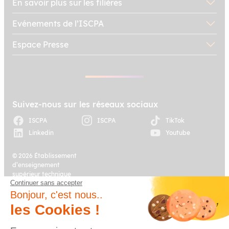
En savoir plus sur les filières
à travers notre article !
Evénements de l’ISCPA
Espace Presse
Suivez-nous sur les réseaux sociaux
ISCPA
ISCPA
TikTok
Linkedin
Youtube
© 2026 Établissement
d’enseignement
supérieur technique
Continuer sans accepter
privé, Association à
Plan du site
Mentions légales
but non lucratif –
Bonjour, c'est nous..
Groupe IGENSIA
les Cookies !
Education – Mise à jour
site : Janvier 2026