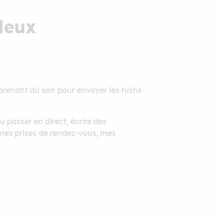
 deux
n prenant du son pour envoyer les rushs
pu passer en direct, écrire des
s mes prises de rendez-vous, mes