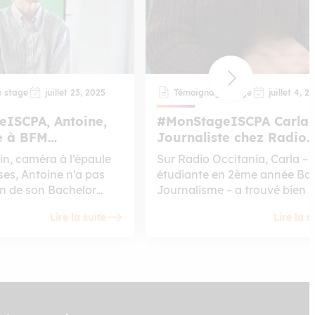
 stage
juillet 23, 2025
Témoignage stage
juillet 4, 2
ISCPA, Antoine,
#MonStageISCPA Carla,
te à BFM
Journaliste chez Radio
e
Occitania
n, caméra à l’épaule
Sur Radio Occitania, Carla –
ses, Antoine n’a pas
étudiante en 2ème année Ba
in de son Bachelor
Journalisme – a trouvé bien p
 à l’ISCPA Toulouse
qu’un simple stage : une réd
Lire la suite
Lire la s
 dans le feu de
vivante, une ambiance humai
 Stagiaire chez BFM
des missions concrètes qui l’
ors de sa 2ème année
propulsée en conditions réell
 il a découvert l’envers
les premiers jours. Entre flas
une chaîne locale… au
quotidiens, émissions hebdos
né. De la coordination
travail de terrain, elle a pris le
 la réalisation
micro avec assurance… tout 