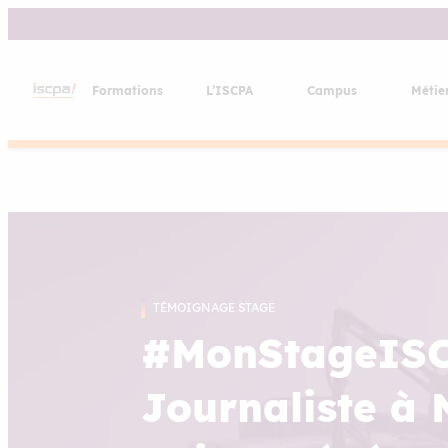
Aller
au
contenu
Formations
L’ISCPA
Campus
Métie
TÉMOIGNAGE STAGE
#MonStageISC
Journaliste à 