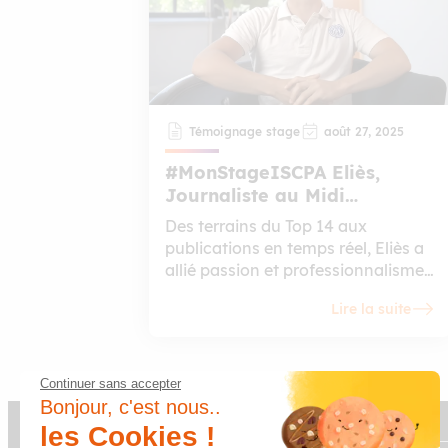
Témoignage stage
août 27, 2025
#MonStageISCPA Eliès,
Journaliste au Midi
Olympique
Des terrains du Top 14 aux
publications en temps réel, Eliès a
allié passion et professionnalisme
le temps d’un stage au Midi
Lire la suite
Olympique. Étudiant en 2ème
année de Bachelor Journalisme à
l’ISCPA Toulouse, il a intégré la
rédaction du mythique bi-hebdo
Continuer sans accepter
spécialisé rugby, où il a découvert
Bonjour, c'est nous..
l’effervescence du desk, les
les Cookies !
conférences de presse… et la