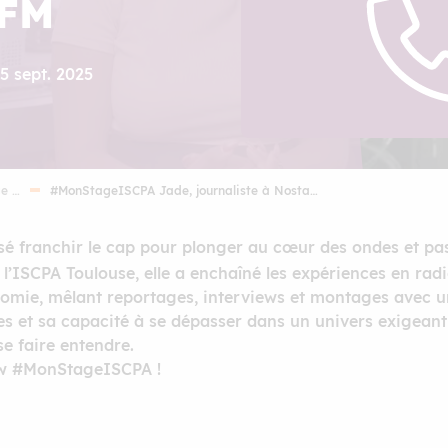
 FM
05 sept. 2025
ge …
#MonStageISCPA Jade, journaliste à Nosta…
osé franchir le cap pour plonger au cœur des ondes et pas
l’ISCPA Toulouse, elle a enchaîné les expériences en rad
omie, mêlant reportages, interviews et montages avec u
s et sa capacité à se dépasser dans un univers exigeant
se faire entendre.
iew #MonStageISCPA !