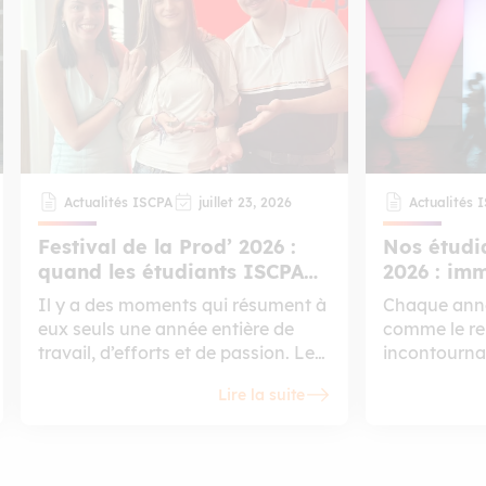
Actualités ISCPA
juillet 23, 2026
Actualités 
Festival de la Prod’ 2026 :
Nos étudi
quand les étudiants ISCPA
2026 : im
s’emparent du grand écran
l’innovati
Il y a des moments qui résument à
Chaque anné
eux seuls une année entière de
comme le r
travail, d’efforts et de passion. Le
incontourna
Festival de la Prod’ est l’un d’eux.
numérique, d
Lire la suite
Rendez-vous incontournable de la
artificielle 
filière Production de l’ISCPA, cet
En 2026, nos
événement annuel réunit tous les
chance d’y a
étudiants de la filière le temps de
visiteurs, et