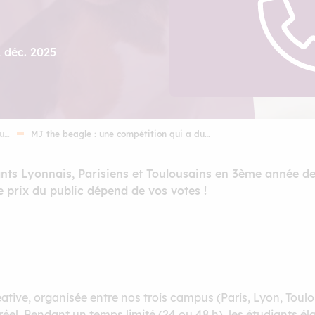
2 déc. 2025
tu…
MJ the beagle : une compétition qui a du…
ants Lyonnais, Parisiens et Toulousains en 3ème année de
 prix du public dépend de vos votes !
ative, organisée entre nos trois campus (Paris, Lyon, Toulo
el. Pendant un temps limité (24 ou 48 h), les étudiants é