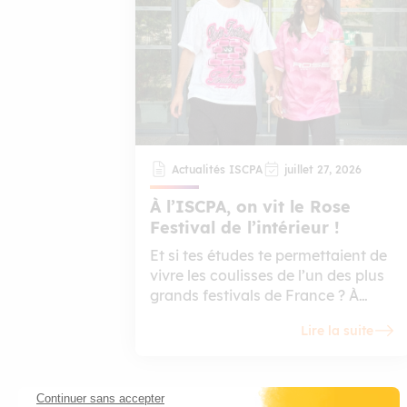
Actualités ISCPA
juillet 27, 2026
À l’ISCPA, on vit le Rose
Festival de l’intérieur !
Et si tes études te permettaient de
vivre les coulisses de l’un des plus
grands festivals de France ? À
l’ISCPA Toulouse, c’est possible.
Lire la suite
Grâce au partenariat entre le
campus toulousain du Groupe
IGENSIA Education et le Rose
Festival, nos étudiants ont
Continuer sans accepter