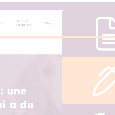
Espace
rs
Blog
Entreprises
: une
ui a du