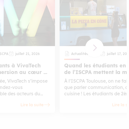
ISCPA
juillet 21, 2026
Actualités ISCPA
juillet 17, 20
ants à VivaTech
Quand les étudiants en 
mersion au cœur de
de l’ISCPA mettent la m
on
la pâte avec Picono !
e, VivaTech s’impose
À l’ISCPA Toulouse, on ne fai
endez-vous
que parler communication, o
ble des acteurs du
cuisine ! Les étudiants de 2è
e l’intelligence
année Bachelor Communicat
Lire la suite
Lire la s
et de la tech mondiale.
ont enfilé leur plus beau tabli
 étudiants ont eu la
pour accompagner Picono, u
ssister en tant que
marque de pizza en cône qui
 d’explorer en direct les
promet de révolutionner l’art 