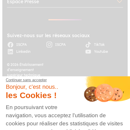
Espace Presse
Suivez-nous sur les réseaux sociaux
ISCPA
ISCPA
TikTok
Linkedin
Youtube
© 2026 Établissement
d’enseignement
supérieur technique
Continuer sans accepter
privé, Association à
Plan du site
Mentions légales
but non lucratif –
Bonjour, c'est nous..
Groupe IGENSIA
les Cookies !
Education – Mise à jour
site : Janvier 2026
En poursuivant votre
Charte des données
Contact
navigation, vous acceptez l’utilisation de
personnelles
cookies pour réaliser des statistiques de visites