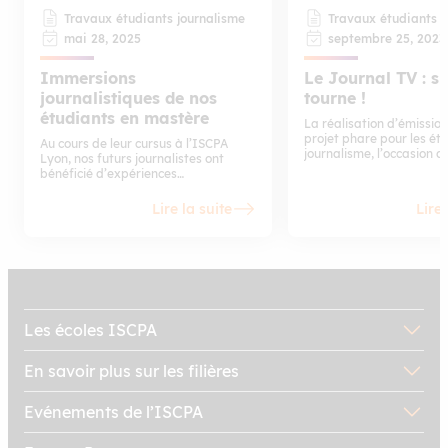
Travaux étudiants journalisme
Travaux étudiants j
mai 28, 2025
septembre 25, 2023
Immersions
Le Journal TV : si
journalistiques de nos
tourne !
étudiants en mastère
La réalisation d’émission
projet phare pour les ét
Au cours de leur cursus à l’ISCPA
journalisme, l’occasion d
Lyon, nos futurs journalistes ont
devant la caméra.
bénéficié d’expériences
professionnelles, les conduisant à
réaliser une immersion d’une
Lire la suite
Lire 
semaine dans des environnements
concrets et formatifs. Hugo Voisot et
Camille Thomas illustrent bien cette
diversité, ayant exploré deux
domaines distincts : un site
d’enfouissement nucléaire et la vie
quotidienne d’un artiste martial
mixte.
Les écoles ISCPA
En savoir plus sur les filières
Evénements de l’ISCPA