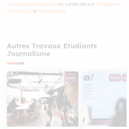
ancragesbyiscpa.com
ou suivez-les sur
Instagram
,
YouTube
,
X
et
Soundcloud
.
Autres Travaux Etudiants
Journalisme
Lyon
Paris
Ly