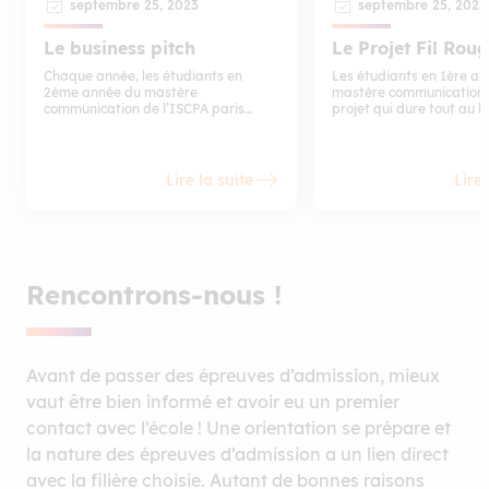
septembre 25, 2023
septembre 25, 2023
Le business pitch
Le Projet Fil Rou
Chaque année, les étudiants en
Les étudiants en 1ère a
2ème année du mastère
mastère communication 
communication de l’ISCPA paris
projet qui dure tout au l
participent au “business pitch” avec
l’année en lien avec une
toutes les autres écoles et centres de
problématique de l’anno
formation du groupe IGS. Trois jours
durant, en immersion, près de 500
Lire la suite
Lire 
étudiants et alternants planchent
sur une problématique d’une grande
marque.
Rencontrons-nous !
Avant de passer des épreuves d’admission, mieux
vaut être bien informé et avoir eu un premier
contact avec l’école ! Une orientation se prépare et
la nature des épreuves d’admission a un lien direct
avec la filière choisie. Autant de bonnes raisons