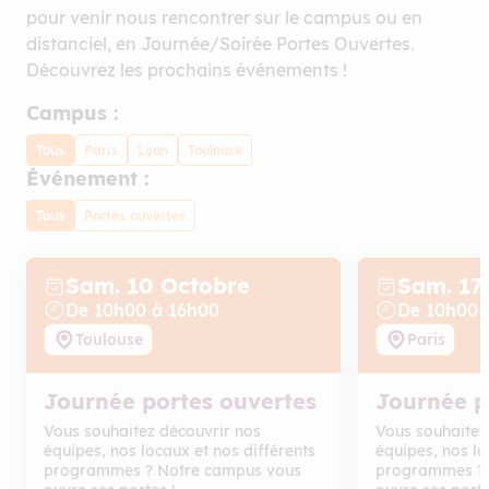
pour venir nous rencontrer sur le campus ou en
distanciel, en Journée/Soirée Portes Ouvertes.
Découvrez les prochains événements !
Campus :
Tous
Paris
Lyon
Toulouse
Événement :
Tous
Portes ouvertes
Sam. 10
Octobre
Sam. 17
De
10
h
00
à
16
h
00
De
10
h
00
Toulouse
Paris
Journée portes ouvertes
Journée p
Vous souhaitez découvrir nos
Vous souhaitez
équipes, nos locaux et nos différents
équipes, nos lo
programmes ? Notre campus vous
programmes ? 