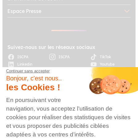
Espace Presse
Suivez-nous sur les réseaux sociaux
ISCPA
ISCPA
TikTok
Linkedin
Youtube
Continuer sans accepter
Bonjour, c'est nous..
© 2026 Établissement
d’enseignement
les Cookies !
supérieur technique
privé, Association à
Plan du site
Mentions légales
En poursuivant votre
but non lucratif –
Groupe IGENSIA
navigation, vous acceptez l’utilisation de
Education – Mise à jour
cookies pour réaliser des statistiques de visites
site : Janvier 2026
et vous proposer des publicités ciblées
Charte des données
Contact
personnelles
adaptées à vos centres d’intérêts.