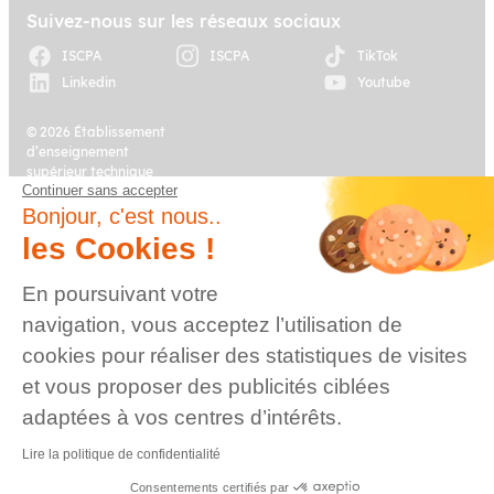
Suivez-nous sur les réseaux sociaux
ISCPA
ISCPA
TikTok
Linkedin
Youtube
© 2026 Établissement
d’enseignement
supérieur technique
Continuer sans accepter
privé, Association à
Plan du site
Mentions légales
but non lucratif –
Bonjour, c'est nous..
Groupe IGENSIA
les Cookies !
Education – Mise à jour
site : Janvier 2026
En poursuivant votre
Charte des données
Contact
navigation, vous acceptez l’utilisation de
personnelles
cookies pour réaliser des statistiques de visites
et vous proposer des publicités ciblées
adaptées à vos centres d’intérêts.
Lire la politique de confidentialité
Consentements certifiés par