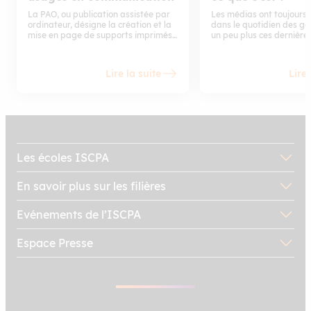
La PAO, ou publication assistée par
Les médias ont toujours 
ordinateur, désigne la création et la
dans le quotidien des gen
mise en page de supports imprimés
un peu plus ces dernière
ou numériques à l’aide de logiciels
avec le développement d
spécialisés. Elle permet de produire
des nouvelles technologie
des documents professionnels
éduquent et divertissent
Lire la suite
Lire 
comme des affiches, brochures,
principal rôle est et dem
magazines, ebooks, présentations ou
transmission de l’inform
supports de communication digitale.
l’opinion publique. Pour ce
ont besoin de l’apport d
de presse qui leur fourni
régulièrement des élémen
d’actualité. Qu’est-ce q
de presse et à quoi sert-e
Les écoles ISCPA
sont les agences de pres
réputées au monde ? Foc
En savoir plus sur les filières
Evénements de l’ISCPA
Espace Presse