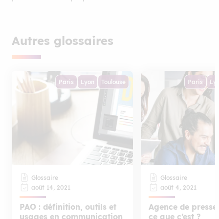
Autres glossaires
Paris
Lyon
Toulouse
Paris
Ly
Glossaire
Glossaire
août 14, 2021
août 4, 2021
PAO : définition, outils et
Agence de presse,
usages en communication
ce que c’est ?