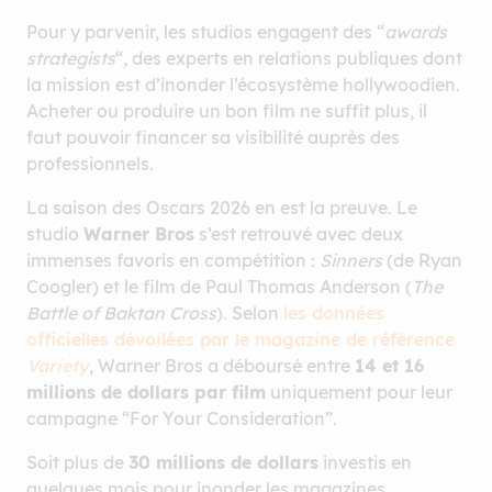
Pour y parvenir, les studios engagent des “
awards
strategists
“, des experts en relations publiques dont
la mission est d’inonder l’écosystème hollywoodien.
Acheter ou produire un bon film ne suffit plus, il
faut pouvoir financer sa visibilité auprès des
professionnels.
La saison des Oscars 2026 en est la preuve. Le
studio
Warner Bros
s’est retrouvé avec deux
immenses favoris en compétition :
Sinners
(de Ryan
Coogler) et le film de Paul Thomas Anderson (
The
Battle of Baktan Cross
). Selon
les données
officielles dévoilées par le magazine de référence
Variety
, Warner Bros a déboursé entre
14 et 16
millions de dollars par film
uniquement pour leur
campagne “For Your Consideration”.
Soit plus de
30 millions de dollars
investis en
quelques mois pour inonder les magazines