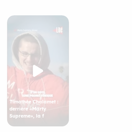
Timothée Chalamet :
derrière «Marty
Supreme», la f