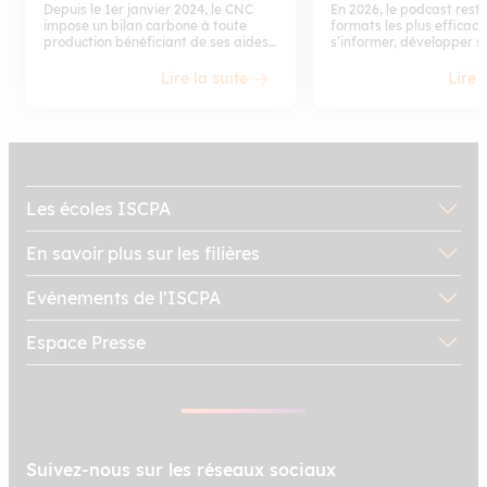
en 2026
Depuis le 1er janvier 2024, le CNC
En 2026, le podcast reste
impose un bilan carbone à toute
formats les plus efficac
production bénéficiant de ses aides.
s’informer, développer s
En juillet 2025, France Télévisions
média et comprendre c
inaugurait un studio LED volume à
construisent les récits qu
Lire la suite
Lire 
Vendargues. Et TF1 Pub
sur les plateformes. C’est
automatisait déjà ses spots grâce à
veille simple, particulièr
l’IA générative. La production
pour les étudiants et jeu
audiovisuelle ne se transforme plus :
professionnels : on obser
elle s’est déjà transformée. Voici les
formats qui fonctionnent,
5 tendances incontournables à
manières d’expliquer un 
maîtriser pour ne pas se laisser
mener une interview, ou 
dépasser et les exemples qui les
identité éditoriale. Voici une
Les écoles ISCPA
incarnent dès aujourd’hui.
sélection des meilleurs 
écouter en 2026, avec un
En savoir plus sur les filières
description claire de ch
émission et un lien direct
Evénements de l’ISCPA
Espace Presse
Suivez-nous sur les réseaux sociaux