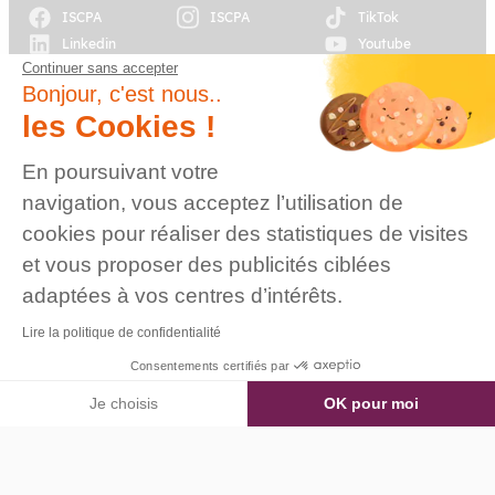
ISCPA
ISCPA
TikTok
Linkedin
Youtube
Continuer sans accepter
Bonjour, c'est nous..
© 2026 Établissement
d’enseignement
les Cookies !
supérieur technique
privé, Association à
Plan du site
Mentions légales
En poursuivant votre
but non lucratif –
Groupe IGENSIA
navigation, vous acceptez l’utilisation de
Education – Mise à jour
cookies pour réaliser des statistiques de visites
site : Janvier 2026
et vous proposer des publicités ciblées
Charte des données
Contact
personnelles
adaptées à vos centres d’intérêts.
Lire la politique de confidentialité
Consentements certifiés par
Je choisis
OK pour moi
Axeptio consent
Plateforme de Gestion du Consentement : Personnalisez vos O
Notre plateforme vous permet d'adapter et de gérer vos paramètr