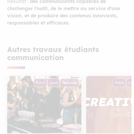
Résultat :
des communicants capables de
concrètement l’IA comme un
leur permettent d’expér
véritable partenaire créatif. Résultat
concrètement l’IA comm
challenger l’outil, de le mettre au service d’une
: des projets originaux, innovants et
véritable partenaire créa
vision, et de produire des contenus innovants,
ancrés dans les pratiques
: des projets originaux, 
professionnelles de demain.
ancrés dans les pratique
responsables et efficaces.
professionnelles de dema
Autres travaux étudiants
communication
Paris
Lyon
Toulouse
Paris
Ly