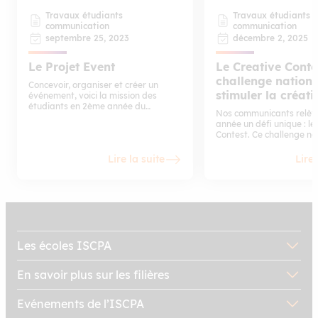
Travaux étudiants
Travaux étudiants
communication
communication
septembre 25, 2023
décembre 2, 2025
Le Projet Event
Le Creative Conte
challenge nation
Concevoir, organiser et créer un
stimuler la créati
événement, voici la mission des
étudiants en 2ème année du
Nos communicants relèv
mastère communication
année un défi unique : le
spécialisation management de la
Contest. Ce challenge nat
communication.
les campus de Paris, Lyo
Toulouse autour d’un obje
Lire la suite
Lire 
commun : répondre, en s
heures, au brief d’un ann
Les écoles ISCPA
En savoir plus sur les filières
Evénements de l’ISCPA