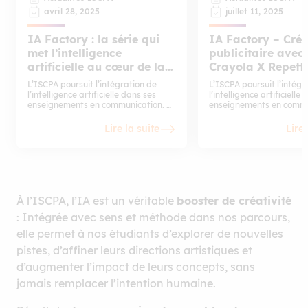
avril 28, 2025
juillet 11, 2025
IA Factory : la série qui
IA Factory – Créa
met l’intelligence
publicitaire avec l
artificielle au cœur de la
Crayola X Repett
création
L’ISCPA poursuit l’intégration de
L’ISCPA poursuit l’intégr
l’intelligence artificielle dans ses
l’intelligence artificielle
enseignements en communication. À
enseignements en commu
travers des cours dédiés, les
travers des cours dédiés,
étudiants en Mastère
étudiants en Mastère
Lire la suite
Lire 
Communication explorent les outils
Communication explorent 
les plus avancés du moment –
les plus avancés du mom
ChatGPT, Midjourney, Kling AI,
ChatGPT, Midjourney, Kli
Magnific Ai, Runway, Adobe Firefly,
Magnific Ai, Runway, Ado
entre autres – pour apprendre à
Recraft, entre autres – p
concevoir des campagnes
apprendre à concevoir d
publicitaires d’un nouveau genre.
campagnes publicitaires
À l’ISCPA, l’IA est un véritable
booster de créativité
Après l’apprentissage classique des
nouveau genre. Après
: Intégrée avec sens et méthode dans nos parcours,
outils créatifs, ils découvrent ainsi
l’apprentissage classique
comment optimiser leur création
créatifs, ils découvrent a
elle permet à nos étudiants d’explorer de nouvelles
grâce à un workflow IA spécifique
comment optimiser leur 
pistes, d’affiner leurs directions artistiques et
qui est mis à leur disposition. Ces
grâce à un workflow IA 
modules pédagogiques ont pour
qui est mis à leur dispositio
d’augmenter l’impact de leurs concepts, sans
objectif de former les étudiants aux
modules pédagogiques o
réalités d’un secteur en pleine
objectif de former les é
jamais remplacer l’intention humaine.
mutation. Au-delà de la théorie, ils
réalités d’un secteur en 
leur permettent d’expérimenter
mutation. Au-delà de la th