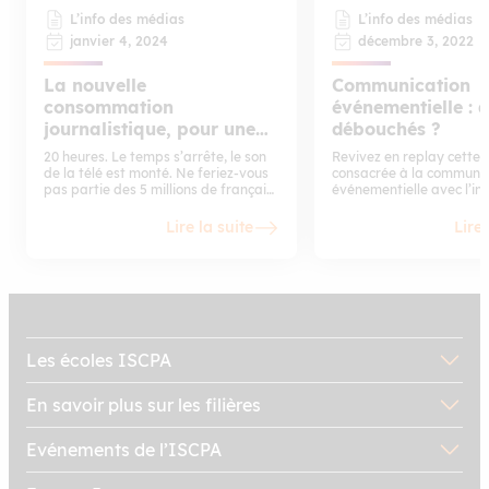
L’info des médias
L’info des médias
janvier 4, 2024
décembre 3, 2022
La nouvelle
Communication
consommation
événementielle : 
journalistique, pour une
débouchés ?
info accessible et
20 heures. Le temps s’arrête, le son
Revivez en replay cette 
authentique
de la télé est monté. Ne feriez-vous
consacrée à la communic
pas partie des 5 millions de français
événementielle avec l’in
qui se rassemblent chaque jour pour
d’une professionnelle du
la grand-messe du 20 heures sur TF1
des reportages sur l’acti
Lire la suite
Lire 
et FRANCE 2 ? Depuis le 29 juin 1949
l’école dans ce domaine.
(date du 1er journal télévisé en
France sur la RTF), les JT
s’enchaînent et sont devenus pour
bon nombre un repère immuable
dans leur quotidien. Pour autant, les
modèles éditoriaux ont été
dépoussiérés et il est aujourd’hui
Les écoles ISCPA
possible de suivre l’actu autrement
que depuis son canapé à heure fixe
En savoir plus sur les filières
Evénements de l’ISCPA