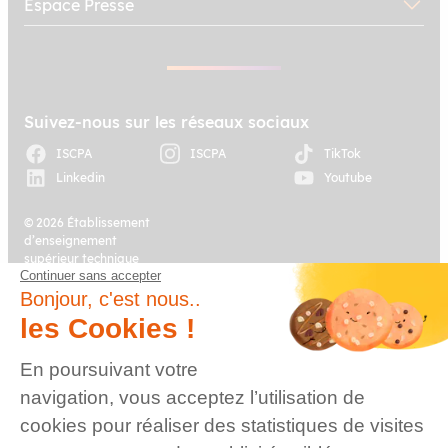
Espace Presse
Suivez-nous sur les réseaux sociaux
ISCPA
ISCPA
TikTok
Linkedin
Youtube
© 2026 Établissement
d’enseignement
supérieur technique
Continuer sans accepter
privé, Association à
Plan du site
Mentions légales
but non lucratif –
Bonjour, c'est nous..
Groupe IGENSIA
les Cookies !
Education – Mise à jour
site : Janvier 2026
En poursuivant votre
Charte des données
Contact
navigation, vous acceptez l’utilisation de
personnelles
cookies pour réaliser des statistiques de visites