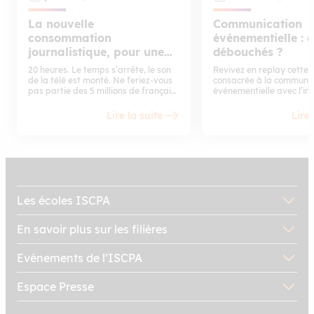
La nouvelle
Communication
consommation
événementielle : 
journalistique, pour une
débouchés ?
info accessible et
20 heures. Le temps s’arrête, le son
Revivez en replay cette 
authentique
de la télé est monté. Ne feriez-vous
consacrée à la communic
pas partie des 5 millions de français
événementielle avec l’in
qui se rassemblent chaque jour pour
d’une professionnelle du
la grand-messe du 20 heures sur TF1
des reportages sur l’acti
Lire la suite
Lire 
et FRANCE 2 ? Depuis le 29 juin 1949
l’école dans ce domaine.
(date du 1er journal télévisé en
France sur la RTF), les JT
s’enchaînent et sont devenus pour
bon nombre un repère immuable
dans leur quotidien. Pour autant, les
modèles éditoriaux ont été
dépoussiérés et il est aujourd’hui
Les écoles ISCPA
possible de suivre l’actu autrement
que depuis son canapé à heure fixe
En savoir plus sur les filières
Evénements de l’ISCPA
Espace Presse