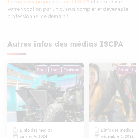
formations proposées par l’ISCPA
et concrétiser
votre vocation par un cursus complet et devenez le
professionnel de demain !
Autres infos des médias ISCPA
Paris
Lyon
Toulouse
Paris
Ly
L’info des médias
L’info des médias
janvier 4, 2024
décembre 3, 2022