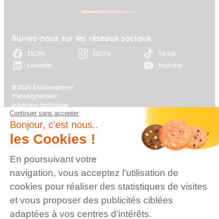
Suivez-nous sur les réseaux sociaux
ISCPA
ISCPA
TikTok
Linkedin
Youtube
© 2026 Établissement
d’enseignement
supérieur technique
Continuer sans accepter
privé, Association à
Plan du site
Mentions légales
but non lucratif –
Bonjour, c'est nous..
Groupe IGENSIA
les Cookies !
Education – Mise à jour
site : Janvier 2026
En poursuivant votre
Charte des données
Contact
navigation, vous acceptez l’utilisation de
personnelles
cookies pour réaliser des statistiques de visites
et vous proposer des publicités ciblées
adaptées à vos centres d’intérêts.